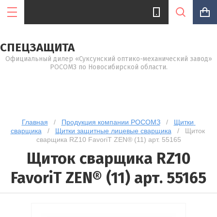
СПЕЦЗАЩИТА
Официальный дилер «Суксунский оптико-механический завод»
РОСОМЗ по Новосибирской области.
Цена (руб.):
Название:
Главная
   /   
Продукция компании РОСОМЗ
   /   
Щитки 
сварщика
   /   
Щитки защитные лицевые сварщика
   /   Щиток 
сварщика RZ10 FavoriT ZEN® (11) арт. 55165
Щиток сварщика RZ10
Артикул:
FavoriT ZEN® (11) арт. 55165
Текст: