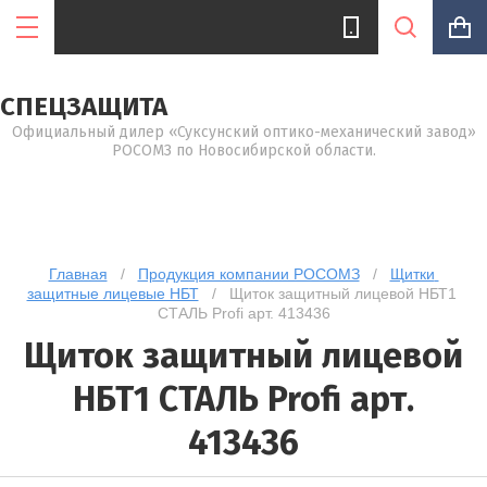
СПЕЦЗАЩИТА
Официальный дилер «Суксунский оптико-механический завод»
РОСОМЗ по Новосибирской области.
Цена (руб.):
Название:
Главная
   /   
Продукция компании РОСОМЗ
   /   
Щитки 
защитные лицевые НБТ
   /   Щиток защитный лицевой НБТ1 
СТАЛЬ Profi арт. 413436
Щиток защитный лицевой
Артикул:
НБТ1 СТАЛЬ Profi арт.
413436
Текст: